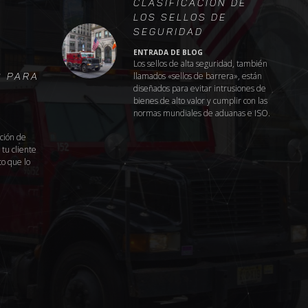
Clasificación de
Violación que ofrecen una solución
Residu
los sellos de
mica y muy fiable, para proteger sus
seguridad
enes del robo hormiga, adulteración o
ENTRADA DE BLOG
sustitución.
Los sellos de alta seguridad, también
llamados «sellos de barrera», están
s Para
diseñados para evitar intrusiones de
bienes de alto valor y cumplir con las
normas mundiales de aduanas e ISO.
Nombre
*
ción de
tu cliente
o que lo
Tel:
*
Correo
*
En qué producto estás interesado?
*