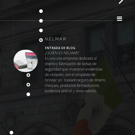
Griplock®
chimbradora
ECURY SWARZ®
Nelmar
Inteligentes
ENTRADA DE BLOG
¿QUIÉN ES NELMAR?
Es una una empresa dedicada al
diseño y fabricación de bolsas de
ncepto
seguridad que muestran evidencias
EGURIDAD
de violación, con el propósito de
brindar un traslado seguro de dinero,
ICATIVOS
cheques, productos farmacéuticos,
evidencia policial y otros valores.
pp Clip™
o