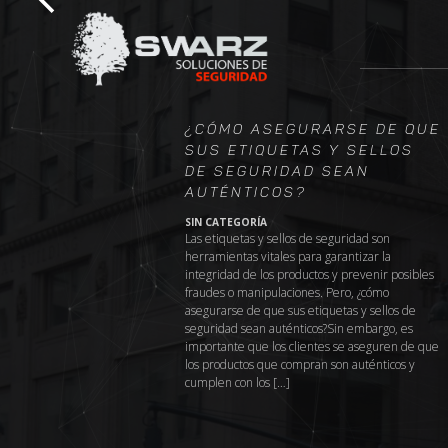
Traslado
Ofrecemos un
soluciones para el resg
través del uso 
¿Cómo asegurarse de que
seguridad para toda s
sus etiquetas y sellos
de seguridad sean
auténticos?
Sellos
SIN CATEGORÍA
Las etiquetas y sellos de seguridad son
herramientas vitales para garantizar la
Llevamos 
integridad de los productos y prevenir posibles
seguridad de exc
fraudes o manipulaciones. Pero, ¿cómo
amplia gama de 
asegurarse de que sus etiquetas y sellos de
cubrir las neces
seguridad sean auténticos?Sin embargo, es
importante que los clientes se aseguren de que
los productos que compran son auténticos y
E
cumplen con los […]
Cintas